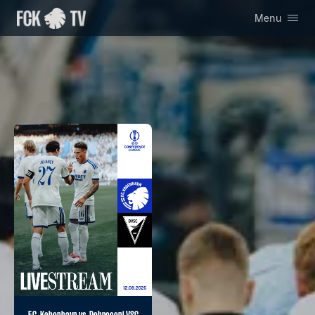
Menu
F.C. København vs. Debreceni VSC